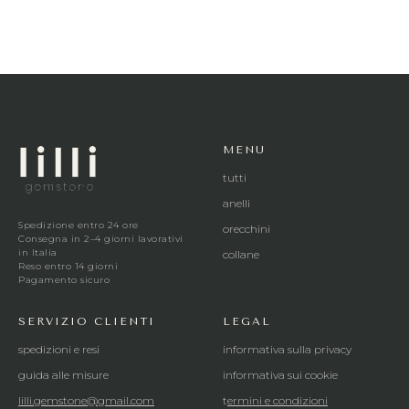
MENU
tutti
anelli
Spedizione entro 24 ore
orecchini
Consegna in 2–4 giorni lavorativi
in Italia
collane
Reso entro 14 giorni
Pagamento sicuro
SERVIZIO CLIENTI
LEGAL
spedizioni e resi
informativa sulla privacy
guida alle misure
informativa sui cookie
lilli.gemstone@gmail.com
t
ermini e condizioni