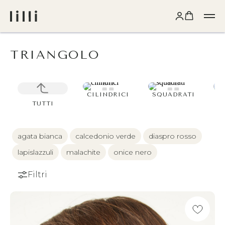
TRIANGOLO
CILINDRICI
SQUADRATI
T
TUTTI
agata bianca
calcedonio verde
diaspro rosso
lapislazzuli
malachite
onice nero
Filtri